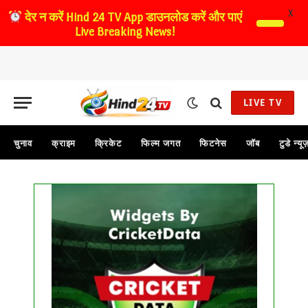
X
देर न करें
Hind 24 TV App डाउनलोड करें और पाएं
Live Breaking News!
LIVE TV
चुनाव
क्राइम
क्रिकेट
फिल्म जगत
फिटनेस
जॉब
टुडे न्यू
...
Get this Widget
FIXTURE
LIVE
RESULT
No live matches found.
See recent results
See fixtures