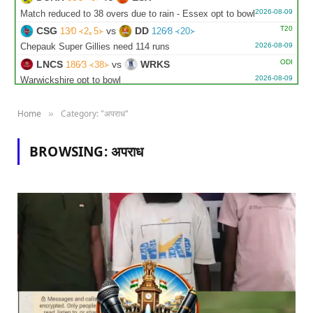
2026-08-09
Match reduced to 38 overs due to rain - Essex opt to bowl
T20
CSG
vs
DD
13∕0 ᚜2｡5᚛
126∕8 ᚜20᚛
2026-08-09
Chepauk Super Gillies need 114 runs
ODI
LNCS
vs
WRKS
186∕3 ᚜38᚛
2026-08-09
Warwickshire opt to bowl
ODI
GLOU
vs
NOT
198∕3 ᚜38｡4᚛
2026-08-09
Home
Category: "अपराध"
»
Gloucestershire opt to bowl
BROWSING:
अपराध