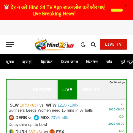
X
देर न करें
Hind 24 TV App डाउनलोड करें और पाएं
Live Breaking News!
LIVE TV
चुनाव
क्राइम
क्रिकेट
फिल्म जगत
फिटनेस
जॉब
टुडे न्यू
Get this Widget
FIXTURE
LIVE
RESULT
T20
SLW
vs
WFW
107∕3 ᚜63᚛
121∕8 ᚜100᚛
2026-08-09
Sunrisers Leeds Women need 15 runs in 37 balls
ODI
DERB
vs
MDX
231∕3 ᚜40᚛
2026-08-09
Derbyshire opt to bowl
ODI
DURH
vs
ESX
38∕3 ᚜8᚛