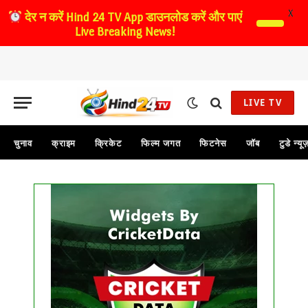
X
देर न करें
Hind 24 TV App डाउनलोड करें और पाएं
Live Breaking News!
LIVE TV
चुनाव
क्राइम
क्रिकेट
फिल्म जगत
फिटनेस
जॉब
टुडे न्यू
Get this Widget
FIXTURE
LIVE
RESULT
No live matches found.
See recent results
See fixtures