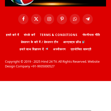
Facebook
X
Instagram
Pinterest
WhatsApp
Telegram
(Twitter)
हमारे बारे में
संपर्क करें
TERMS & CONDITIONS
गोपनीयता नीति
डेवलपर के बारे में / डेवलपर टीम
आरएसएस फ़ीड
हमारे साथ विज्ञापन दें
अस्वीकरण
प्रायोजित सामग्री
Copyright ©️ 2019 - 2025 Hind 24 TV. All Rights Reserved. Website
Design Company +91-9935000527