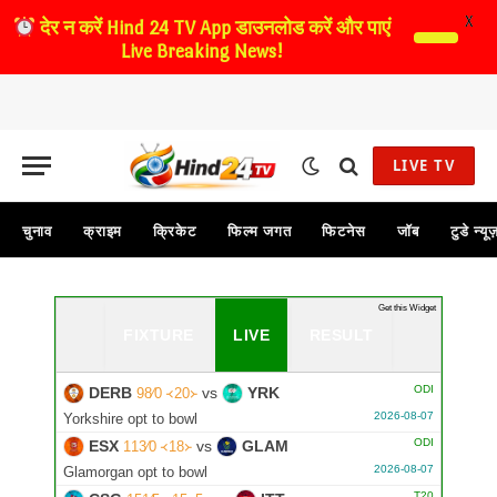
X
देर न करें
Hind 24 TV App डाउनलोड करें और पाएं
Live Breaking News!
LIVE TV
चुनाव
क्राइम
क्रिकेट
फिल्म जगत
फिटनेस
जॉब
टुडे न्यू
...
Get this Widget
FIXTURE
LIVE
RESULT
ODI
DERB
vs
YRK
98∕0 ᚜20᚛
2026-08-07
Yorkshire opt to bowl
ODI
ESX
vs
GLAM
113∕0 ᚜18᚛
2026-08-07
Glamorgan opt to bowl
T20