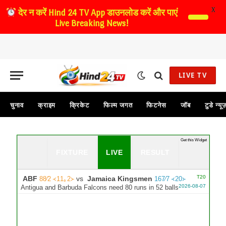
X
देर न करें
Hind 24 TV App डाउनलोड करें और पाएं
Live Breaking News!
LIVE TV
चुनाव
क्राइम
क्रिकेट
फिल्म जगत
फिटनेस
जॉब
टुडे न्यू
Get this Widget
FIXTURE
LIVE
RESULT
T20
ABF
vs
Jamaica Kingsmen
88∕2 ᚜11｡2᚛
167∕7 ᚜20᚛
2026-08-07
Antigua and Barbuda Falcons need 80 runs in 52 balls