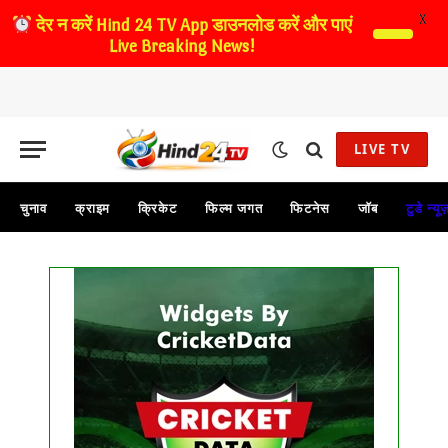
X
देर न करें
Hind 24 TV App डाउनलोड करें और पाएं
Live Breaking News!
LIVE TV
चुनाव
क्राइम
क्रिकेट
फिल्म जगत
फिटनेस
जॉब
टुडे न्यू
Get this Widget
FIXTURE
LIVE
RESULT
No live matches found.
See recent results
See fixtures