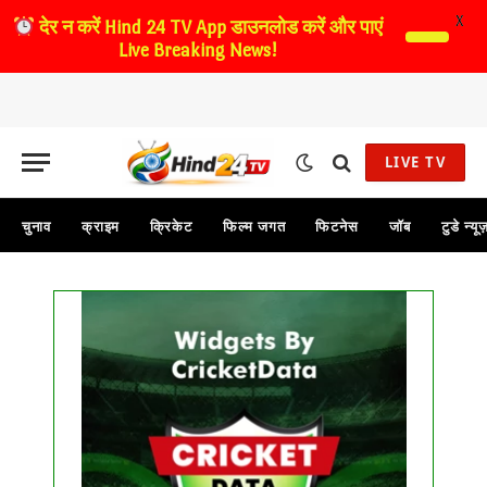
X
देर न करें
Hind 24 TV App डाउनलोड करें और पाएं
Live Breaking News!
LIVE TV
चुनाव
क्राइम
क्रिकेट
फिल्म जगत
फिटनेस
जॉब
टुडे न्यू
Get this Widget
FIXTURE
LIVE
RESULT
No live matches found.
See recent results
See fixtures