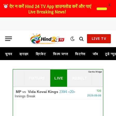
X
देर न करें
Hind 24 TV App डाउनलोड करें और पाएं
Live Breaking News!
LIVE TV
चुनाव
क्राइम
क्रिकेट
फिल्म जगत
फिटनेस
जॉब
टुडे न्यू
...
Get this Widget
FIXTURE
LIVE
RESULT
T20
MP
vs
Vida Kovai Kings
239∕4 ᚜20᚛
2026-08-08
Innings Break