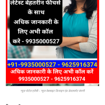
न्यूज़ पोर्टल एजेंसी – न्यूज वेबसाइट डिजाइन एंड डेवलपमेंट कंपनी