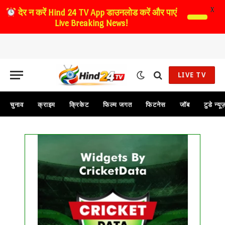
X
देर न करें
Hind 24 TV App डाउनलोड करें और पाएं
Live Breaking News!
LIVE TV
चुनाव
क्राइम
क्रिकेट
फिल्म जगत
फिटनेस
जॉब
टुडे न्यू
...
Get this Widget
FIXTURE
LIVE
RESULT
No live matches found.
See recent results
See fixtures