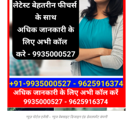
न्यूज़ पोर्टल एजेंसी – न्यूज वेबसाइट डिजाइन एंड डेवलपमेंट कंपनी