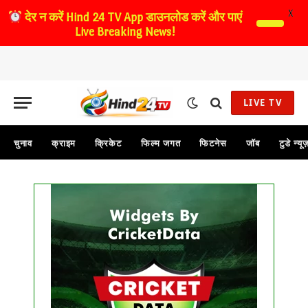
X
देर न करें
Hind 24 TV App डाउनलोड करें और पाएं
Live Breaking News!
LIVE TV
चुनाव
क्राइम
क्रिकेट
फिल्म जगत
फिटनेस
जॉब
टुडे न्यू
Get this Widget
FIXTURE
LIVE
RESULT
No live matches found.
See recent results
See fixtures