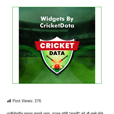
Get this Widget
FIXTURE
LIVE
RESULT
No live matches found.
See recent results
See fixtures
Post Views:
376
अजीबोगरीब मामला सामने आया,-पालतू डॉगी “चटनी” को नौ बच्चे होने