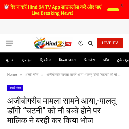
X
देर न करें
Hind 24 TV App डाउनलोड करें और पाएं
Live Breaking News!
LIVE TV
चुनाव
क्राइम
क्रिकेट
फिल्म जगत
फिटनेस
जॉब
टुडे न्यू
Home
अच्छी सोच
अजीबोगरीब मामला सामने आया,-पालतू डॉगी “चटनी” को नौ बच्चे होने पर मालिक ने बरही कर किया भोज
»
»
अच्छी सोच
अजीबोगरीब मामला सामने आया,-पालतू
डॉगी “चटनी” को नौ बच्चे होने पर
मालिक ने बरही कर किया भोज