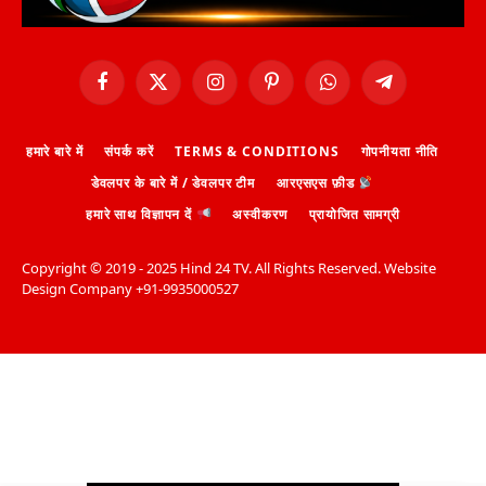
Facebook
X
Instagram
Pinterest
WhatsApp
Telegram
(Twitter)
हमारे बारे में
संपर्क करें
TERMS & CONDITIONS
गोपनीयता नीति
डेवलपर के बारे में / डेवलपर टीम
आरएसएस फ़ीड
हमारे साथ विज्ञापन दें
अस्वीकरण
प्रायोजित सामग्री
Copyright ©️ 2019 - 2025 Hind 24 TV. All Rights Reserved. Website
Design Company +91-9935000527