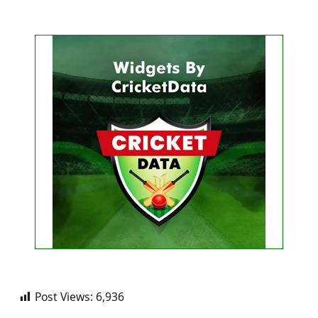
Get this Widget
FIXTURE
LIVE
RESULT
No live matches found.
See recent results
See fixtures
Post Views:
6,936