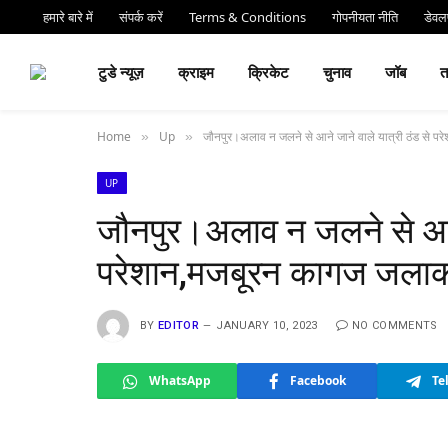
हमारे बारे में
संपर्क करें
Terms & Conditions
गोपनीयता नीति
डेवलप
⏰ देर 
टुडे न्यूज़
क्राइम
क्रिकेट
चुनाव
जॉब
Home
Up
जौनपुर।अलाव न जलने से आने जाने वाले यात्री ठंड से पर
»
»
UP
जौनपुर।अलाव न जलने से आने 
परेशान,मजबूरन कागज जलाकर 
BY
EDITOR
JANUARY 10, 2023
NO COMMENTS
WhatsApp
Facebook
Te