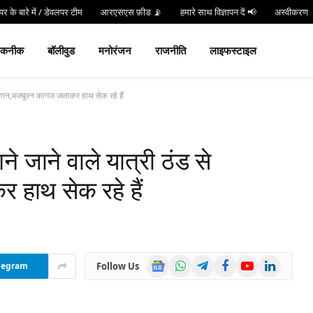
र के बारे में / डेवलपर टीम
आरएसएस फ़ीड 📡
हमारे साथ विज्ञापन दें 📢
अस्वीकरण
न करें
Hind 24 TV App डाउनलोड करें और पाएं Live Breaking News!
तकनीक
बॉलीवुड
मनोरंजन
राजनीति
लाइफस्टाइल
ेशान,मजबूरन कागज जलाकर हाथ सेक रहे हैं
जाने वाले यात्री ठंड से
हाथ सेक रहे हैं
Google
WhatsApp
Telegram
Facebook
YouTube
LinkedIn
Follow Us
legram
News