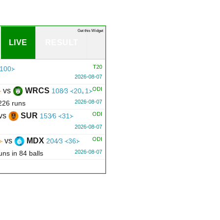
Get this Widget
LIVE
RESULT
T20
᚜100᚛
2026-08-07
ODI
vs
WRCS
᚛
108∕3 ᚜20｡1᚛
2026-08-07
226 runs
ODI
vs
SUR
153∕6 ᚜31᚛
2026-08-07
ODI
vs
MDX
᚛
204∕3 ᚜36᚛
2026-08-07
ns in 84 balls