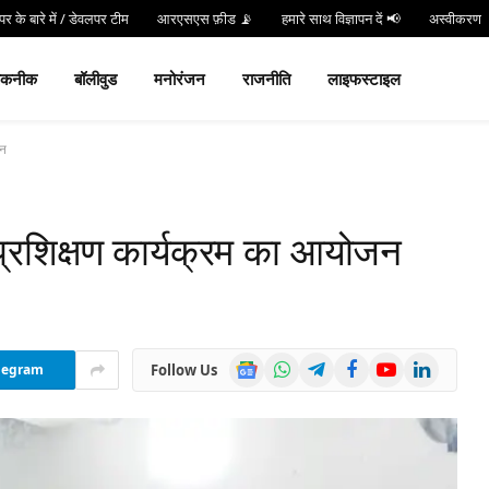
र के बारे में / डेवलपर टीम
आरएसएस फ़ीड 📡
हमारे साथ विज्ञापन दें 📢
अस्वीकरण
न करें
Hind 24 TV App डाउनलोड करें और पाएं Live Breaking News!
तकनीक
बॉलीवुड
मनोरंजन
राजनीति
लाइफस्टाइल
जन
प्रशिक्षण कार्यक्रम का आयोजन
Google
WhatsApp
Telegram
Facebook
YouTube
LinkedIn
Follow Us
legram
News