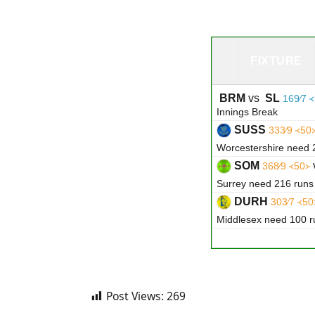
FIXTURE
BRM
vs
SL
169∕7 
Innings Break
SUSS
333∕9 ᚜50
Worcestershire need 
SOM
368∕9 ᚜50᚛
Surrey need 216 runs
DURH
303∕7 ᚜50
Middlesex need 100 ru
Post Views:
269