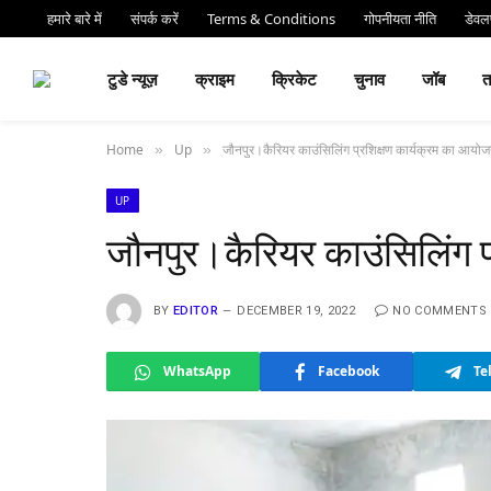
हमारे बारे में
संपर्क करें
Terms & Conditions
गोपनीयता नीति
डेवलप
⏰ देर 
टुडे न्यूज़
क्राइम
क्रिकेट
चुनाव
जॉब
Home
Up
जौनपुर।कैरियर काउंसिलिंग प्रशिक्षण कार्यक्रम का आयो
»
»
UP
जौनपुर।कैरियर काउंसिलिंग 
BY
EDITOR
DECEMBER 19, 2022
NO COMMENTS
WhatsApp
Facebook
Te