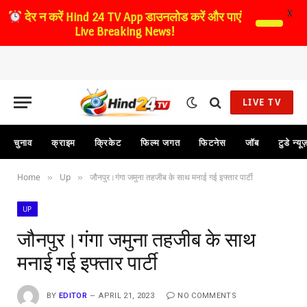
X
देर न करें
Hind 24 TV App डाउनलोड करें और पाएं
Live Breaking News!
LIVE TV
चुनाव
क्राइम
क्रिकेट
फिल्म जगत
फिटनेस
जॉब
टुडे न्यू
Home
Up
जौनपुर।गंगा जमुना तहजीब के साथ मनाई गई इफ्तार पार्टी
»
»
UP
जौनपुर।गंगा जमुना तहजीब के साथ
मनाई गई इफ्तार पार्टी
BY
EDITOR
APRIL 21, 2023
NO COMMENTS