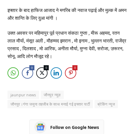
इफ्तार के बाद हाफिज आजाद ने मगरिब की नवाज पढ़ाई और मुल्क में अमन
और शान्ति के लिए दुआ मांगी ।
उक्त अवसर पर महिमापुर पूर्व प्रधान संकठा गुप्ता , मीरू अहमद, रतन
लाल मौर्या, मंसूर अली , मौहम्मद इमरान , मो इनाम , भुल्लन भारती, राजेंद्र
प्रसाद , दिलशाद , मो आरिफ, अनीता मौर्या, मुग्ना देवी, सरोजा, ज़रूरन,
सोनू, आदि लोग मौजूद रहे।
0
0
0
jaunpur news
जौनपुर न्यूज़
जौनपुर।गंगा जमुना तहजीब के साथ मनाई गई इफ्तार पार्टी
ब्रेकिंग न्यूज
Follow on Google News