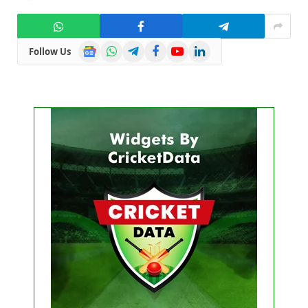
Google
WhatsApp
Telegram
Facebook
YouTube
LinkedIn
Follow Us
News
Get this Widget
FIXTURE
LIVE
RESULT
No live matches found.
See recent results
See fixtures