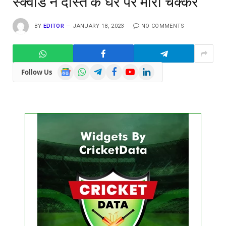
स्क्वॉड ने दोस्त के घर पर मारा चक्कर
BY
EDITOR
JANUARY 18, 2023
NO COMMENTS
Google
WhatsApp
Telegram
Facebook
YouTube
LinkedIn
Follow Us
News
Get this Widget
FIXTURE
LIVE
RESULT
No live matches found.
See recent results
See fixtures