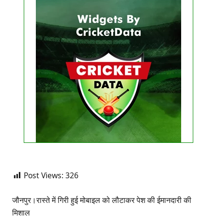
Get this Widget
FIXTURE
LIVE
RESULT
No live matches found.
See recent results
See fixtures
Post Views:
326
जौनपुर।रास्ते में गिरी हुई मोबाइल को लौटाकर पेश की ईमानदारी की
मिशाल