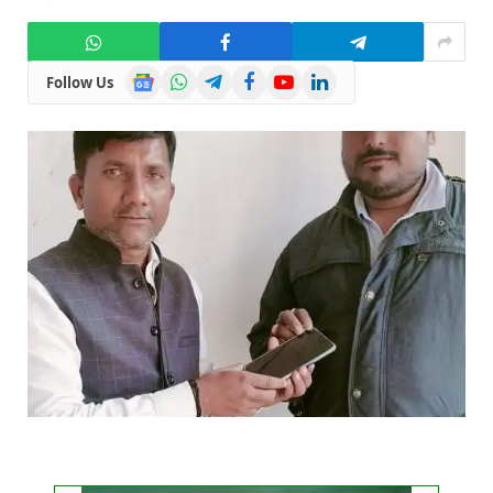
Google
WhatsApp
Telegram
Facebook
YouTube
LinkedIn
Follow Us
News