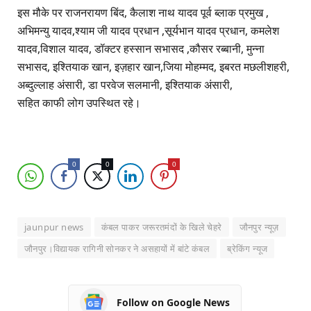
इस मौके पर राजनरायण बिंद, कैलाश नाथ यादव पूर्व ब्लाक प्रमुख ,
अभिमन्यु यादव,श्याम जी यादव प्रधान ,सूर्यभान यादव प्रधान, कमलेश
यादव,विशाल यादव, डॉक्टर हस्सान सभासद ,कौसर रब्बानी, मुन्ना
सभासद, इश्तियाक खान, इज़हार खान,जिया मोहम्मद, इबरत मछलीशहरी,
अब्दुल्लाह अंसारी, डा परवेज सलमानी, इश्तियाक अंसारी,
सहित काफी लोग उपस्थित रहे।
0
0
0
jaunpur news
कंबल पाकर जरूरतमंदों के खिले चेहरे
जौनपुर न्यूज़
जौनपुर।विद्यायक रागिनी सोनकर ने असहायों में बांटे कंबल
ब्रेकिंग न्यूज
Follow on Google News