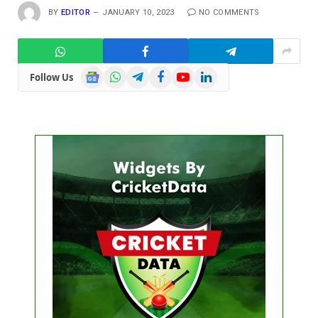
BY
EDITOR
JANUARY 10, 2023
NO COMMENTS
Google
WhatsApp
Telegram
Facebook
YouTube
LinkedIn
Follow Us
News
Get this Widget
FIXTURE
LIVE
RESULT
No live matches found.
See recent results
See fixtures