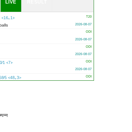
LIVE
RESULT
T20
3 ᚜16｡1᚛
2026-08-07
balls
ODI
2026-08-07
ODI
2026-08-07
ODI
0∕1 ᚜7᚛
2026-08-07
ODI
68∕5 ᚜48｡3᚛
2026-08-07
ODI
M
262∕7 ᚜44｡3᚛
2026-08-07
ODI
3 ᚜23｡3᚛
्पन्न
2026-08-07
to 47 overs per side due to wet outfield