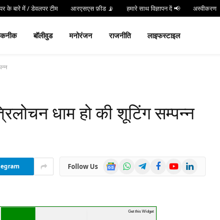
र के बारे में / डेवलपर टीम
आरएसएस फ़ीड 📡
हमारे साथ विज्ञापन दें 📢
अस्वीकरण
न करें
Hind 24 TV App डाउनलोड करें और पाएं Live Breaking News!
तकनीक
बॉलीवुड
मनोरंजन
राजनीति
लाइफस्टाइल
पन्न
रिलोचन धाम हो की शूटिंग सम्पन्न
Google
WhatsApp
Telegram
Facebook
YouTube
LinkedIn
Follow Us
legram
News
Get this Widget