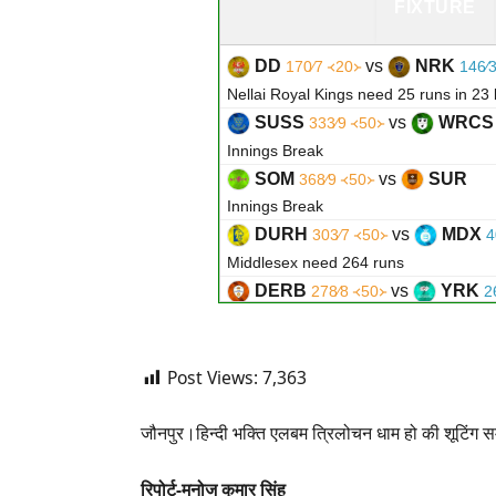
FIXTURE
DD
vs
NRK
170∕7 ᚜20᚛
146∕
Nellai Royal Kings need 25 runs in 23 
SUSS
vs
WRCS
333∕9 ᚜50᚛
Innings Break
SOM
vs
SUR
368∕9 ᚜50᚛
Innings Break
DURH
vs
MDX
303∕7 ᚜50᚛
4
Middlesex need 264 runs
DERB
vs
YRK
278∕8 ᚜50᚛
2
Yorkshire need 11 runs in 9 balls
ESX
vs
GLA
312∕10 ᚜47｡1᚛
Post Views:
7,363
Glamorgan need 51 runs in 33 balls
AFG
vs
IRE
299∕8 ᚜47᚛
140∕
जौनपुर।हिन्दी भक्ति एलबम त्रिलोचन धाम हो की शूटिंग सम
Ireland need 160 runs - Match reduced 
रिपोर्ट-मनोज कुमार सिंह