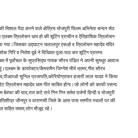
 मिशाल पैदा करने वाले क्षेत्रिय भोजपुरी फिल्म अभिनेता चन्दन सेठ
्ति एलबम त्रिलोचन धाम हो की शूटिंग प्राचीन व ऐतिहाशिक त्रिलोचन
िल्माया गया।जिसका उद्घाटन जलालपुर एसओ व त्रिलोचन महादेव मंदिर
क गिरि व नितेश दूबे ने विधिवत पूजा-पाठ कर शूटिंग प्रारम्भ
बम में पूर्वांचल के सुप्रसिद्घ गायक सौरभ पंडित ने अपनी सुमधुर आवाज
ें हूं।एलबम के डायरेक्टर/कैमरामैन जिग्नेश मौर्य भ्रमर,गीत सौरभ
यादव,पीआरओ सुनिल प्रजापति,कोरियोग्राफर हजारी लाल यादव ने किया
ट त्रिलोचन महादेव धाम गीत साबित होगा।जो लोगों को काफी पसन्द
बेवफा की याद,रात कटे तारे गिन गिन समेत दर्जनों हिन्दी व भोजपुरी
ंग अतिशीघ्र जौनपुर व वाराणसी जिले के आस पास रमणीय स्थलों पर की
दव सहित तमाम् लोग मौजूद रहे।