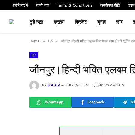
हमारे बारे में
संपर्क करें
Terms & Conditions
गोपनीयता नीति
डेवलप
⏰ देर 
टुडे न्यूज़
क्राइम
क्रिकेट
चुनाव
जॉब
Home
Up
जौनपुर।हिन्दी भक्ति एलबम त्रिलोचन धाम हो की शूटिंग सम्
»
»
UP
जौनपुर।हिन्दी भक्ति एलबम त्
BY
EDITOR
JULY 22, 2023
NO COMMENTS
WhatsApp
Facebook
Te