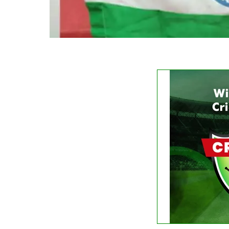
FIXTURE
No liv
See