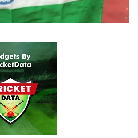
Get this Widget
LIVE
RESULT
e matches found.
 recent results
See fixtures