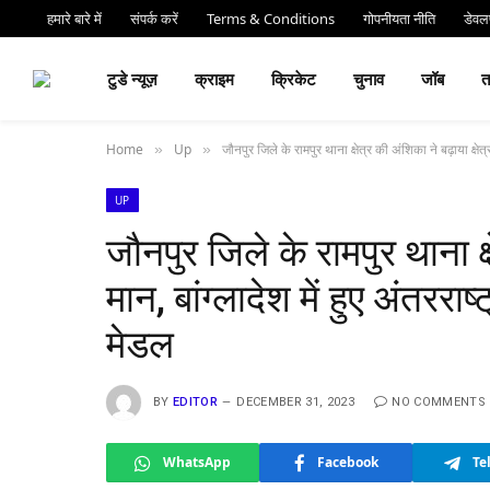
हमारे बारे में
संपर्क करें
Terms & Conditions
गोपनीयता नीति
डेवलप
⏰ देर 
टुडे न्यूज़
क्राइम
क्रिकेट
चुनाव
जॉब
Home
Up
जौनपुर जिले के रामपुर थाना क्षेत्र की अंशिका ने बढ़ाया क्षेत्
»
»
UP
जौनपुर जिले के रामपुर थाना क्ष
मान, बांग्लादेश में हुए अंतरराष
मेडल
BY
EDITOR
DECEMBER 31, 2023
NO COMMENTS
WhatsApp
Facebook
Te