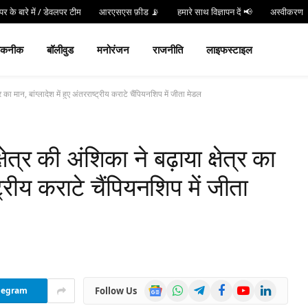
र के बारे में / डेवलपर टीम
आरएसएस फ़ीड 📡
हमारे साथ विज्ञापन दें 📢
अस्वीकरण
न करें
Hind 24 TV App डाउनलोड करें और पाएं Live Breaking News!
तकनीक
बॉलीवुड
मनोरंजन
राजनीति
लाइफस्टाइल
र का मान, बांग्लादेश में हुए अंतरराष्ट्रीय कराटे चैंपियनशिप में जीता मेडल
ेत्र की अंशिका ने बढ़ाया क्षेत्र का
्ट्रीय कराटे चैंपियनशिप में जीता
Google
WhatsApp
Telegram
Facebook
YouTube
LinkedIn
Follow Us
legram
News