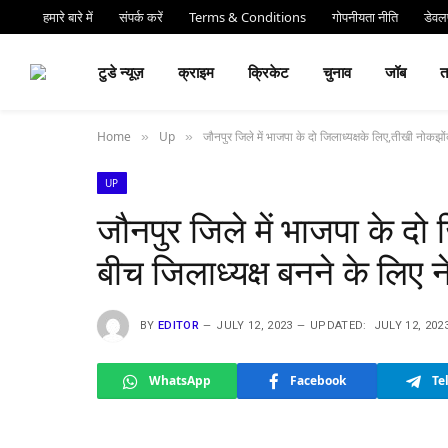
हमारे बारे में
संपर्क करें
Terms & Conditions
गोपनीयता नीति
डेवलप
⏰ देर 
टुडे न्यूज़
क्राइम
क्रिकेट
चुनाव
जॉब
Home
Up
जौनपुर जिले में भाजपा के दो जिलाध्यक्षके लिए,तीखी नोकझों
»
»
UP
जौनपुर जिले में भाजपा के दो
बीच जिलाध्यक्ष बनने के लिए न
BY
EDITOR
JULY 12, 2023
UPDATED:
JULY 12, 202
WhatsApp
Facebook
Te