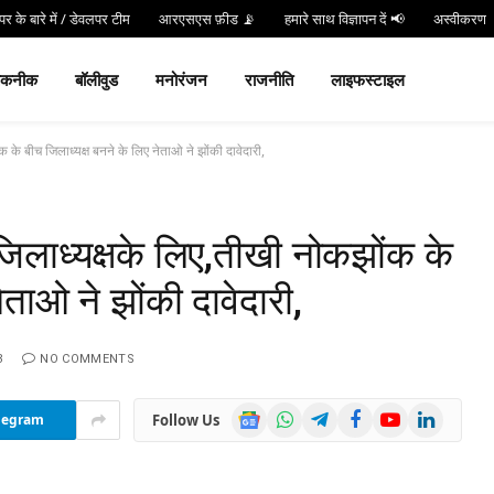
र के बारे में / डेवलपर टीम
आरएसएस फ़ीड 📡
हमारे साथ विज्ञापन दें 📢
अस्वीकरण
न करें
Hind 24 TV App डाउनलोड करें और पाएं Live Breaking News!
तकनीक
बॉलीवुड
मनोरंजन
राजनीति
लाइफस्टाइल
क के बीच जिलाध्यक्ष बनने के लिए नेताओ ने झोंकी दावेदारी,
 जिलाध्यक्षके लिए,तीखी नोकझोंक के
ेताओ ने झोंकी दावेदारी,
3
NO COMMENTS
Google
WhatsApp
Telegram
Facebook
YouTube
LinkedIn
Follow Us
legram
News