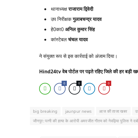
थानाध्यक्ष
राजाराम द्विवेदी
उप निरीक्षक
गुलाबचन्द्र यादव
हे0का0
अनिल कुमार सिंह
कांस्टेबल
चंचल यादव
ने संयुक्त रूप से इस कार्रवाई को अंजाम दिया।
Hind24tv वेब पोर्टल पर पढ़ते रहिए जिले की हर बड़ी 
0
0
0
big breaking
jaunpur news
आज की ताजा खबर
उ
जौनपुर: पत्नी की हत्या के आरोपी अमरजीत गौतम को नेवढ़िया पुलिस ने दब