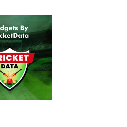
Get this Widget
LIVE
RESULT
e matches found.
 recent results
See fixtures