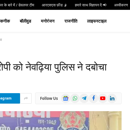
र के बारे में / डेवलपर टीम
आरएसएस फ़ीड 📡
हमारे साथ विज्ञापन दें 📢
अस्वीकरण
न करें
Hind 24 TV App डाउनलोड करें और पाएं Live Breaking News!
तकनीक
बॉलीवुड
मनोरंजन
राजनीति
लाइफस्टाइल
चा
ोपी को नेवढ़िया पुलिस ने दबोचा
Google
WhatsApp
Telegram
Facebook
YouTube
LinkedIn
Follow Us
legram
News