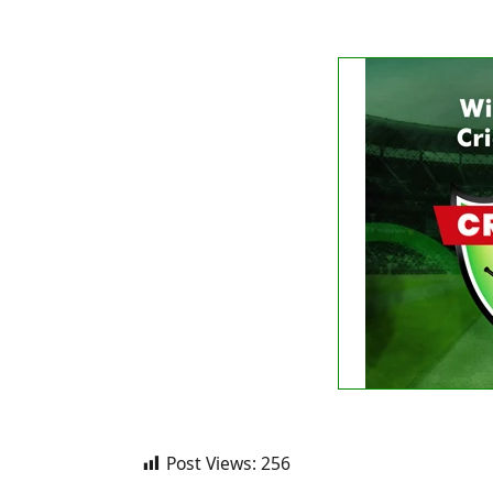
FIXTURE
No liv
See
Post Views:
256