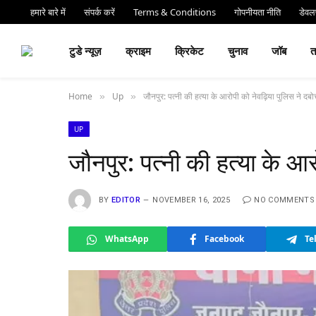
हमारे बारे में
संपर्क करें
Terms & Conditions
गोपनीयता नीति
डेवलप
⏰ देर 
टुडे न्यूज़
क्राइम
क्रिकेट
चुनाव
जॉब
Home
Up
जौनपुर: पत्नी की हत्या के आरोपी को नेवढ़िया पुलिस ने दबो
»
»
UP
जौनपुर: पत्नी की हत्या के आर
BY
EDITOR
NOVEMBER 16, 2025
NO COMMENTS
WhatsApp
Facebook
Te