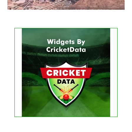
Get this Widget
FIXTURE
LIVE
RESULT
No live matches found.
See recent results
See fixtures