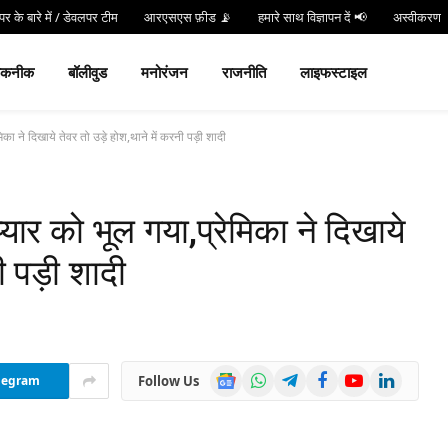
र के बारे में / डेवलपर टीम
आरएसएस फ़ीड 📡
हमारे साथ विज्ञापन दें 📢
अस्वीकरण
न करें
Hind 24 TV App डाउनलोड करें और पाएं Live Breaking News!
तकनीक
बॉलीवुड
मनोरंजन
राजनीति
लाइफस्टाइल
िका ने दिखाये तेवर तो उड़े होश,थाने में करनी पड़ी शादी
्यार को भूल गया,प्रेमिका ने दिखाये
ी पड़ी शादी
Google
WhatsApp
Telegram
Facebook
YouTube
LinkedIn
Follow Us
legram
News