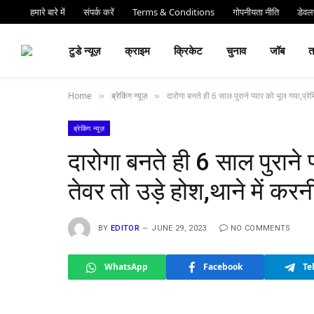
हमारे बारे में
संपर्क करें
Terms & Conditions
गोपनीयता नीति
डेवलप
⏰ देर 
टुडे न्यूज़
क्राइम
क्रिकेट
चुनाव
जॉब
Home
ब्रेकिंग न्यूज़
दारोगा बनते ही 6 साल पुराने प्यार को भूल गया,प्रेम
»
»
ब्रेकिंग न्यूज़
दारोगा बनते ही 6 साल पुराने प
तेवर तो उड़े होश,थाने में करन
BY
EDITOR
JUNE 29, 2023
NO COMMENTS
WhatsApp
Facebook
Te