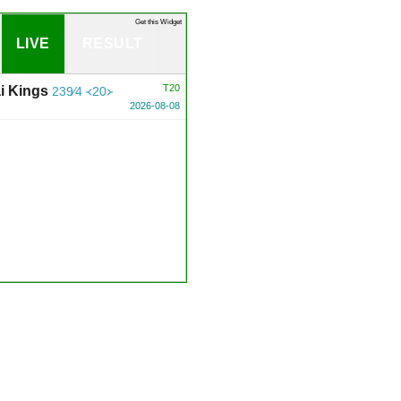
Get this Widget
LIVE
RESULT
T20
i Kings
239∕4 ᚜20᚛
2026-08-08