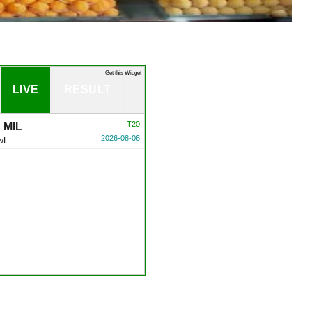
Get this Widget
LIVE
RESULT
T20
s
MIL
2026-08-06
wl