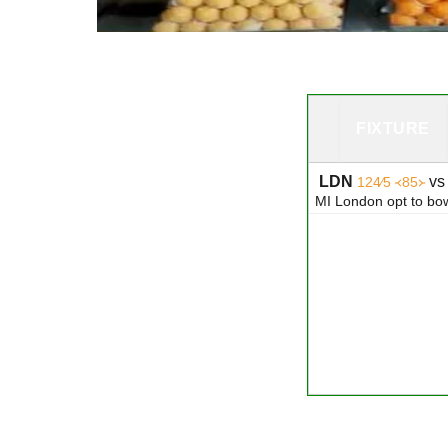
FIXTURE
LDN
v
124∕5 ᚜85᚛
MI London opt to bo