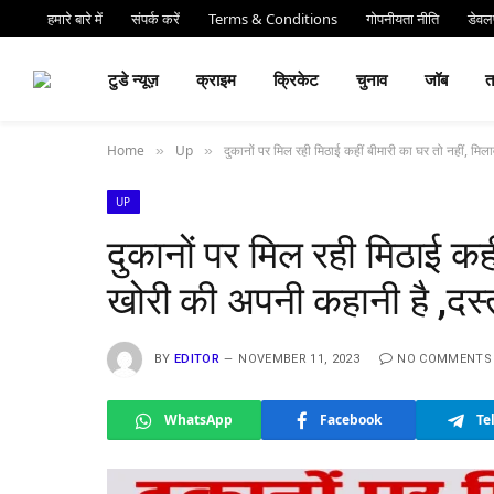
हमारे बारे में
संपर्क करें
Terms & Conditions
गोपनीयता नीति
डेवलप
⏰ देर 
टुडे न्यूज़
क्राइम
क्रिकेट
चुनाव
जॉब
Home
Up
दुकानों पर मिल रही मिठाई कहीं बीमारी का घर तो नहीं, मिल
»
»
UP
दुकानों पर मिल रही मिठाई कह
खोरी की अपनी कहानी है ,दस्त
BY
EDITOR
NOVEMBER 11, 2023
NO COMMENTS
WhatsApp
Facebook
Te