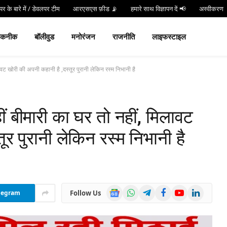
र के बारे में / डेवलपर टीम
आरएसएस फ़ीड 📡
हमारे साथ विज्ञापन दें 📢
अस्वीकरण
न करें
Hind 24 TV App डाउनलोड करें और पाएं Live Breaking News!
तकनीक
बॉलीवुड
मनोरंजन
राजनीति
लाइफस्टाइल
ावट खोरी की अपनी कहानी है ,दस्तूर पुरानी लेकिन रस्म निभानी है
ीं बीमारी का घर तो नहीं, मिलावट
ूर पुरानी लेकिन रस्म निभानी है
Google
WhatsApp
Telegram
Facebook
YouTube
LinkedIn
Follow Us
legram
News