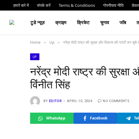
हमारे बारे में
संपर्क करें
Terms & Conditions
गोपनीयता नीति
डेवलप
⏰ देर 
टुडे न्यूज़
क्राइम
क्रिकेट
चुनाव
जॉब
Home
Up
नरेंद्र मोदी राष्ट्र की सुरक्षा और विकास की गारंटी बन चुके ह
»
»
UP
नरेंद्र मोदी राष्ट्र की सुरक्ष
विंनीत सिंह
BY
EDITOR
APRIL 10, 2024
NO COMMENTS
WhatsApp
Facebook
Te