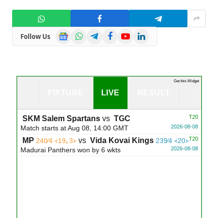
Google
WhatsApp
Telegram
Facebook
YouTube
LinkedIn
Follow Us
News
...
Get this Widget
FIXTURE
LIVE
RESULT
T20
SKM Salem Spartans
vs
TGC
2026-08-08
Match starts at Aug 08, 14:00 GMT
T20
MP
vs
Vida Kovai Kings
240∕4 ᚜19｡3᚛
239∕4 ᚜20᚛
2026-08-08
Madurai Panthers won by 6 wkts