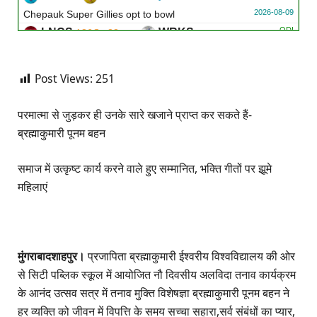
2026-08-09
Chepauk Super Gillies opt to bowl
ODI
LNCS
vs
WRKS
186∕3 ᚜38᚛
2026-08-09
Warwickshire opt to bowl
ODI
GLOU
vs
NOT
198∕3 ᚜38｡4᚛
Post Views:
251
2026-08-09
Gloucestershire opt to bowl
परमात्मा से जुड़कर ही उनके सारे खजाने प्राप्त कर सकते हैं-
ब्रह्माकुमारी पूनम बहन
समाज में उत्कृष्ट कार्य करने वाले हुए सम्मानित, भक्ति गीतों पर झूमे
महिलाएं
मुंगराबादशाहपुर।
प्रजापिता ब्रह्माकुमारी ईश्वरीय विश्वविद्यालय की ओर
से सिटी पब्लिक स्कूल में आयोजित नौ दिवसीय अलविदा तनाव कार्यक्रम
के आनंद उत्सव सत्र में तनाव मुक्ति विशेषज्ञा ब्रह्माकुमारी पूनम बहन ने
हर व्यक्ति को जीवन में विपत्ति के समय सच्चा सहारा,सर्व संबंधों का प्यार,