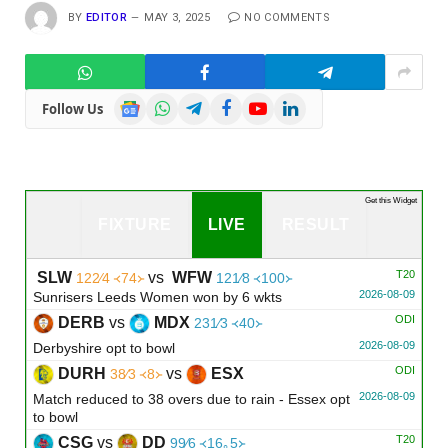
BY
EDITOR
MAY 3, 2025
NO COMMENTS
Google
WhatsApp
Telegram
Facebook
YouTube
LinkedIn
Follow Us
News
Get this Widget
FIXTURE
LIVE
RESULT
T20
SLW
vs
WFW
122∕4 ᚜74᚛
121∕8 ᚜100᚛
2026-08-09
Sunrisers Leeds Women won by 6 wkts
ODI
DERB
vs
MDX
231∕3 ᚜40᚛
2026-08-09
Derbyshire opt to bowl
ODI
DURH
vs
ESX
38∕3 ᚜8᚛
2026-08-09
Match reduced to 38 overs due to rain - Essex opt
to bowl
T20
CSG
vs
DD
99∕6 ᚜16｡5᚛