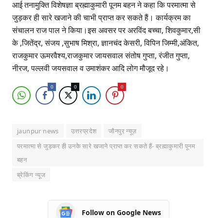
आई तनामुक्ति विशेषज्ञा ब्रह्माकुमारी पूनम बहन ने कहा कि परमात्मा से
जुड़कर ही सारे खजाने की चाभी प्राप्त कर सकते हैं। कार्यक्रम का
संचालन राज पाल ने किया।इस अवसर पर अरविंद बच्चा, शिवकुमार,सी
के ,जितेंद्र, संजय ,सुभाष मिश्रा, ज्ञानचंद केसरी, विपिन जिम्मी,अंकित,
राजकुमार ऊमरवैश्य,राजकुमार जायसवाल संतोष गुप्ता, रंजीत गुप्ता,
नीरज, पल्लवी जयसवाल व उमाशंकर आदि लोग मौजूद रहे।
0
0
0
jaunpur news
उत्तरप्रदेश
जौनपुर न्यूज़
परमात्मा से जुड़कर ही उनके सारे खजाने प्राप्त कर सकते हैं- ब्रह्माकुमारी पूनम
बहन
ब्रेकिंग न्यूज
Follow on Google News