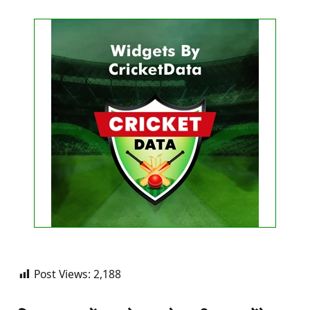
Get this Widget
FIXTURE
LIVE
RESULT
No live matches found.
See recent results
See fixtures
Post Views:
2,188