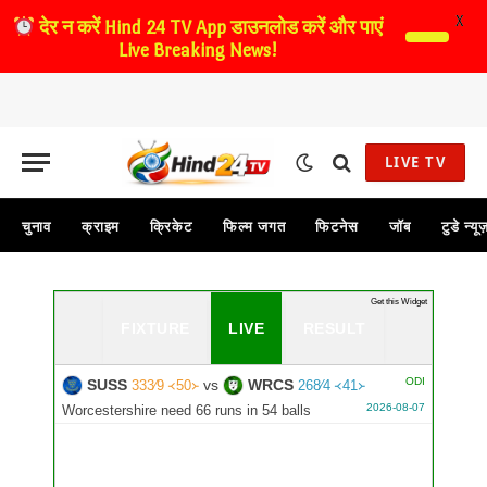
X
देर न करें
Hind 24 TV App डाउनलोड करें और पाएं
Live Breaking News!
LIVE TV
चुनाव
क्राइम
क्रिकेट
फिल्म जगत
फिटनेस
जॉब
टुडे न्यू
...
Get this Widget
FIXTURE
LIVE
RESULT
ODI
SUSS
vs
WRCS
333∕9 ᚜50᚛
268∕4 ᚜41᚛
2026-08-07
Worcestershire need 66 runs in 54 balls