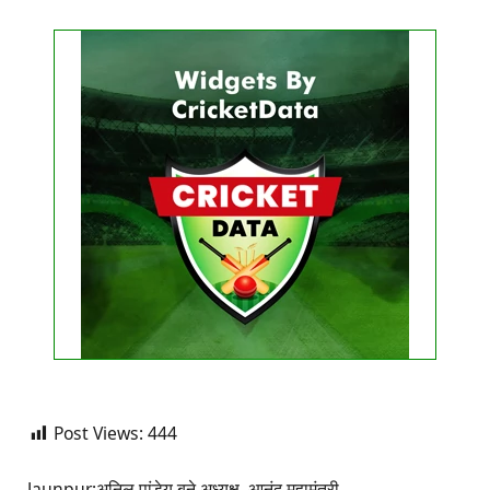
Get this Widget
FIXTURE
LIVE
RESULT
No live matches found.
See recent results
See fixtures
Post Views:
444
Jaunpur:अनिल पांडेय बने अध्यक्ष, आनंद महामंत्री,