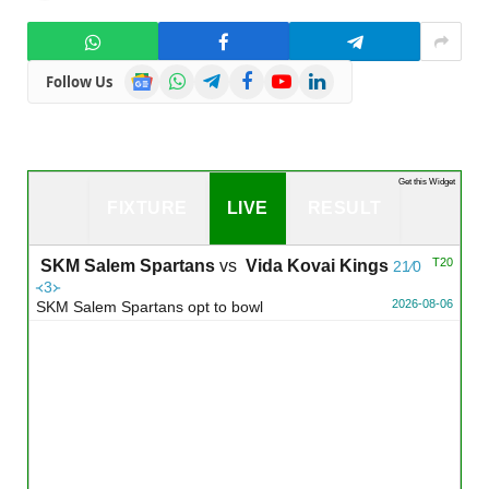
Google
WhatsApp
Telegram
Facebook
YouTube
LinkedIn
Follow Us
News
Get this Widget
FIXTURE
LIVE
RESULT
T20
SKM Salem Spartans
vs
Vida Kovai Kings
21∕0
᚜3᚛
2026-08-06
SKM Salem Spartans opt to bowl