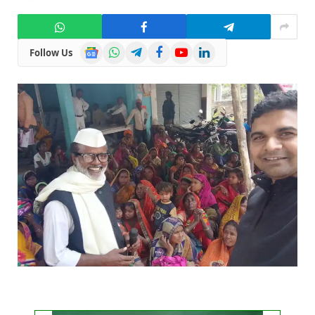
Google
WhatsApp
Telegram
Facebook
YouTube
LinkedIn
Follow Us
News