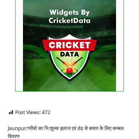
Get this Widget
FIXTURE
LIVE
RESULT
No live matches found.
See recent results
See fixtures
Post Views:
472
Jaunpur:गरीबो का निःशुल्क इलाज एवं ठंढ से बचाव के लिए कम्बल
वितरण