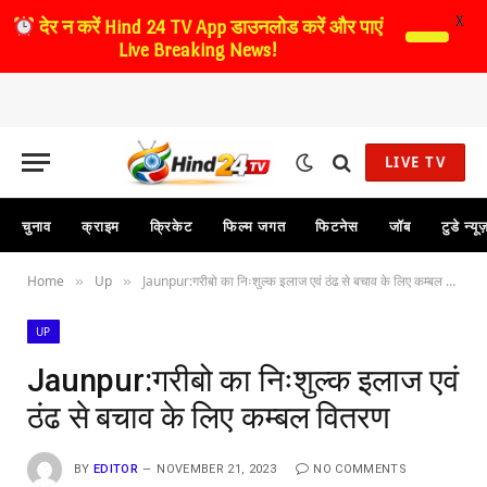
X
देर न करें
Hind 24 TV App डाउनलोड करें और पाएं
Live Breaking News!
LIVE TV
चुनाव
क्राइम
क्रिकेट
फिल्म जगत
फिटनेस
जॉब
टुडे न्यू
Home
Up
Jaunpur:गरीबो का निःशुल्क इलाज एवं ठंढ से बचाव के लिए कम्बल वितरण
»
»
UP
Jaunpur:गरीबो का निःशुल्क इलाज एवं
ठंढ से बचाव के लिए कम्बल वितरण
BY
EDITOR
NOVEMBER 21, 2023
NO COMMENTS