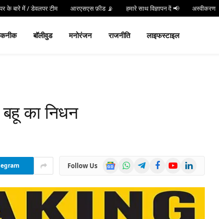
र के बारे में / डेवलपर टीम
आरएसएस फ़ीड 📡
हमारे साथ विज्ञापन दें 📢
अस्वीकरण
न करें
Hind 24 TV App डाउनलोड करें और पाएं Live Breaking News!
तकनीक
बॉलीवुड
मनोरंजन
राजनीति
लाइफस्टाइल
बहू का निधन
Google
WhatsApp
Telegram
Facebook
YouTube
LinkedIn
Follow Us
legram
News