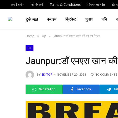
हमारे बारे में
संपर्क करें
Terms & Conditions
गोपनीयता नीति
डेवलप
⏰ देर 
टुडे न्यूज़
क्राइम
क्रिकेट
चुनाव
जॉब
Home
Up
Jaunpur:डॉ एमएस खान की बहू का निधन
»
»
UP
Jaunpur:डॉ एमएस खान की 
BY
EDITOR
NOVEMBER 20, 2023
NO COMMENTS
WhatsApp
Facebook
Te