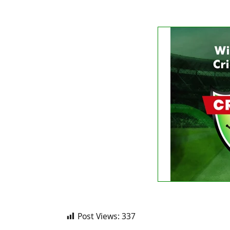
FIXTURE
No liv
See
Post Views:
337