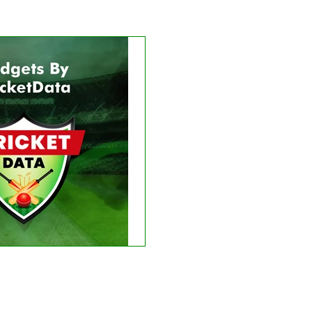
Get this Widget
LIVE
RESULT
e matches found.
 recent results
See fixtures