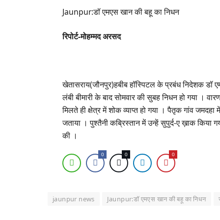
Jaunpur:डॉ एमएस खान की बहू का निधन
रिपोर्ट-मोहम्मद अरसद
खेतासराय(जौनपुर)हबीब हॉस्पिटल के प्रबंध निदेशक डॉ
लंबी बीमारी के बाद सोमवार की सुबह निधन हो गया । वारण
मिलते ही क्षेत्र में शोक व्याप्त हो गया । पैतृक गांव जम
जताया । पुश्तैनी कब्रिस्तान में उन्हें सुपुर्द-ए ख़ाक किया
की ।
0
0
0
jaunpur news
Jaunpur:डॉ एमएस खान की बहू का निधन