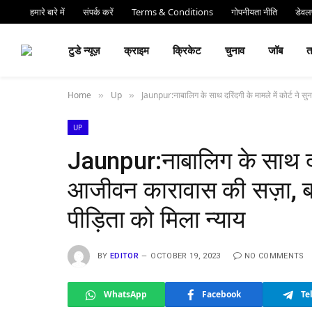
हमारे बारे में
संपर्क करें
Terms & Conditions
गोपनीयता नीति
डेवलप
⏰ देर 
टुडे न्यूज़
क्राइम
क्रिकेट
चुनाव
जॉब
Home
Up
Jaunpur:नाबालिग के साथ दरिंदगी के मामले में कोर्ट ने
»
»
UP
Jaunpur:नाबालिग के साथ दरिं
आजीवन कारावास की सज़ा, बा
पीड़िता को मिला न्याय
BY
EDITOR
OCTOBER 19, 2023
NO COMMENTS
WhatsApp
Facebook
Te