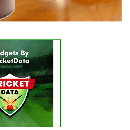
Get this Widget
LIVE
RESULT
e matches found.
 recent results
See fixtures