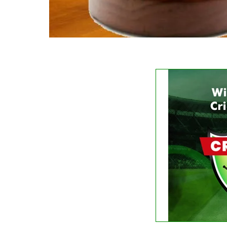
FIXTURE
No liv
See