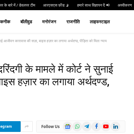
र के बारे में / डेवलपर टीम
आरएसएस फ़ीड 📡
हमारे साथ विज्ञापन दें 📢
अस्वीकरण
न करें
Hind 24 TV App डाउनलोड करें और पाएं Live Breaking News!
तकनीक
बॉलीवुड
मनोरंजन
राजनीति
लाइफस्टाइल
 सुनाई आजीवन कारावास की सज़ा, बाइस हज़ार का लगाया अर्थदण्ड, पीड़िता को मिला न्याय
दगी के मामले में कोर्ट ने सुनाई
इस हज़ार का लगाया अर्थदण्ड,
Google
WhatsApp
Telegram
Facebook
YouTube
LinkedIn
Follow Us
legram
News