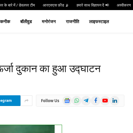
र के बारे में / डेवलपर टीम
आरएसएस फ़ीड 📡
हमारे साथ विज्ञापन दें 📢
अस्वीकरण
न करें
Hind 24 TV App डाउनलोड करें और पाएं Live Breaking News!
तकनीक
बॉलीवुड
मनोरंजन
राजनीति
लाइफस्टाइल
र्जा दुकान का हुआ उद्घाटन
Google
WhatsApp
Telegram
Facebook
YouTube
LinkedIn
Follow Us
legram
News
Get this Widget