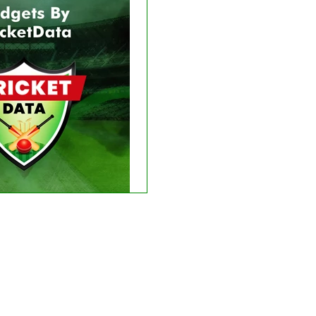
LIVE
RESULT
e matches found.
 recent results
See fixtures