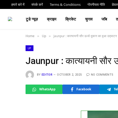
हमारे बारे में
संपर्क करें
Terms & Conditions
गोपनीयता नीति
डेवलप
⏰ देर 
टुडे न्यूज़
क्राइम
क्रिकेट
चुनाव
जॉब
Home
Up
Jaunpur : कात्यायनी सौर ऊर्जा दुकान का हुआ उद्घाटन
»
»
UP
Jaunpur : कात्यायनी सौर ऊ
BY
EDITOR
OCTOBER 2, 2025
NO COMMENTS
WhatsApp
Facebook
Te