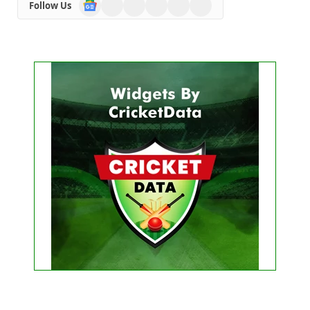
Google
WhatsApp
Telegram
Facebook
YouTube
LinkedIn
Follow Us
News
Get this Widget
FIXTURE
LIVE
RESULT
No live matches found.
See recent results
See fixtures