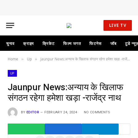
⏰ देर न करें
Hind 24 TV App डाउनलोड करें और पाएं
Live Breaking News!
LIVE TV
चुनाव
क्राइम
क्रिकेट
फिल्म जगत
फिटनेस
जॉब
टुडे न्यू
Home
Up
Jaunpur News:अन्याय के खिलाफ संगठन रहेगा हमेशा खड़ा -राजेंद्र नाथ
»
»
UP
Jaunpur News:अन्याय के खिलाफ
संगठन रहेगा हमेशा खड़ा -राजेंद्र नाथ
BY
EDITOR
FEBRUARY 24, 2024
NO COMMENTS