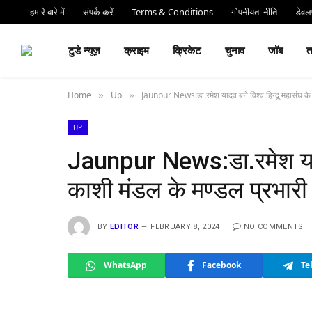
हमारे बारे में
संपर्क करें
Terms & Conditions
गोपनीयता नीति
डेवलप
⏰ देर 
टुडे न्यूज़
क्राइम
क्रिकेट
चुनाव
जॉब
Home
Up
Jaunpur News:डा.रमेश यादव बने विश्व हिन्दू महासंघ के क
»
»
UP
Jaunpur News:डा.रमेश यादव 
काशी मंडल के मण्डल प्रभारी 
BY
EDITOR
FEBRUARY 8, 2024
NO COMMENTS
WhatsApp
Facebook
Te