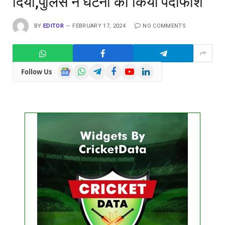
दिया,पुलिस ने घटना का किया पर्दाफाश
BY
EDITOR
FEBRUARY 17, 2024
NO COMMENTS
Google
WhatsApp
Telegram
Facebook
YouTube
LinkedIn
Follow Us
News
Get this Widget
FIXTURE
LIVE
RESULT
No live matches found.
See recent results
See fixtures