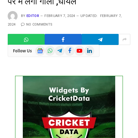
पैर में लगी गोली ,घायल
BY
EDITOR
FEBRUARY 7, 2024
UPDATED:
FEBRUARY 7,
2024
NO COMMENTS
Google
WhatsApp
Telegram
Facebook
YouTube
LinkedIn
Follow Us
News
Get this Widget
FIXTURE
LIVE
RESULT
No live matches found.
See recent results
See fixtures