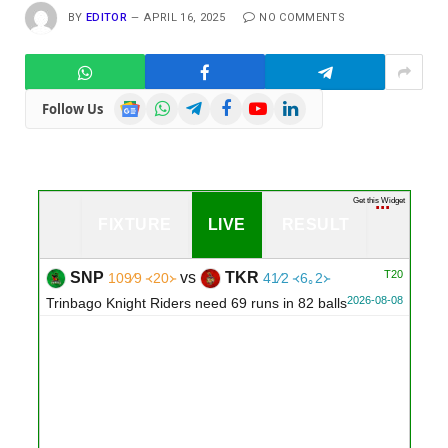
BY
EDITOR
APRIL 16, 2025
NO COMMENTS
Google
WhatsApp
Telegram
Facebook
YouTube
LinkedIn
Follow Us
News
Get this Widget
FIXTURE
LIVE
RESULT
T20
SNP
vs
TKR
109∕9 ᚜20᚛
41∕2 ᚜6｡2᚛
2026-08-08
Trinbago Knight Riders need 69 runs in 82 balls