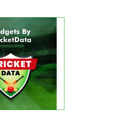
Get this Widget
LIVE
RESULT
e matches found.
 recent results
See fixtures