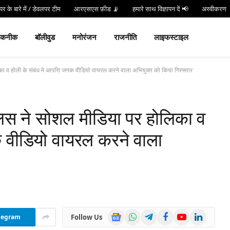
र के बारे में / डेवलपर टीम
आरएसएस फ़ीड 📡
हमारे साथ विज्ञापन दें 📢
अस्वीकरण
न करें
Hind 24 TV App डाउनलोड करें और पाएं Live Breaking News!
तकनीक
बॉलीवुड
मनोरंजन
राजनीति
लाइफस्टाइल
 व होली के संबंध मे आपत्ति जनक वीडियो वायरल करने वाला अभियुक्त को किया गिरफ्तार
स ने सोशल मीडिया पर होलिका व
क वीडियो वायरल करने वाला
Google
WhatsApp
Telegram
Facebook
YouTube
LinkedIn
Follow Us
legram
News