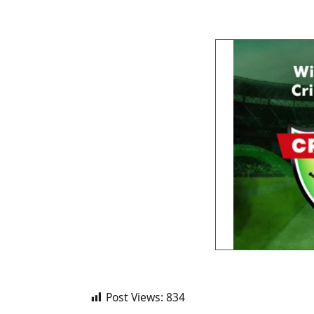
FIXTURE
No liv
See
Post Views:
834