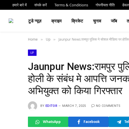
हमारे बारे में
संपर्क करें
Terms & Conditions
गोपनीयता नीति
डेवलप
⏰ देर 
टुडे न्यूज़
क्राइम
क्रिकेट
चुनाव
जॉब
Home
Up
Jaunpur News:रामपुर पुलिस ने सोशल मीडिया पर होलिका
»
»
UP
Jaunpur News:रामपुर पुलि
होली के संबंध मे आपत्ति जन
अभियुक्त को किया गिरफ्तार
BY
EDITOR
MARCH 7, 2025
NO COMMENTS
WhatsApp
Facebook
Te