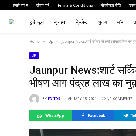
हमारे बारे में
संपर्क करें
Terms & Conditions
गोपनीयता नीति
डेवलप
⏰ देर 
टुडे न्यूज़
क्राइम
क्रिकेट
चुनाव
जॉब
Home
Up
Jaunpur News:शार्ट सर्किट से लगी इलेक्ट्रॉनिक की दू
»
»
UP
Jaunpur News:शार्ट सर्किट 
भीषण आग पंद्रह लाख का नु
BY
EDITOR
JANUARY 15, 2024
NO COMMENTS
WhatsApp
Facebook
Te