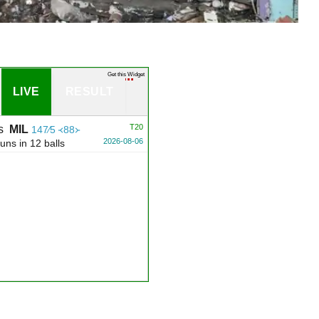
Get this Widget
LIVE
RESULT
T20
s
MIL
89∕2 ᚜60᚛
2026-08-06
ns in 40 balls