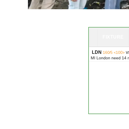
FIXTURE
LDN
v
160∕5 ᚜100᚛
MI London need 72 ru