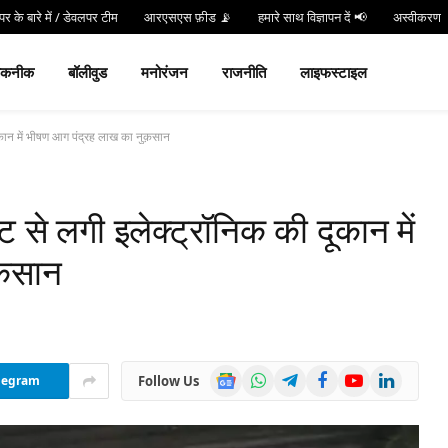
र के बारे में / डेवलपर टीम
आरएसएस फ़ीड 📡
हमारे साथ विज्ञापन दें 📢
अस्वीकरण
न करें
Hind 24 TV App डाउनलोड करें और पाएं Live Breaking News!
तकनीक
बॉलीवुड
मनोरंजन
राजनीति
लाइफस्टाइल
कान में भीषण आग पंद्रह लाख का नुक़सान
से लगी इलेक्ट्रॉनिक की दूकान में
क़सान
Google
WhatsApp
Telegram
Facebook
YouTube
LinkedIn
Follow Us
legram
News