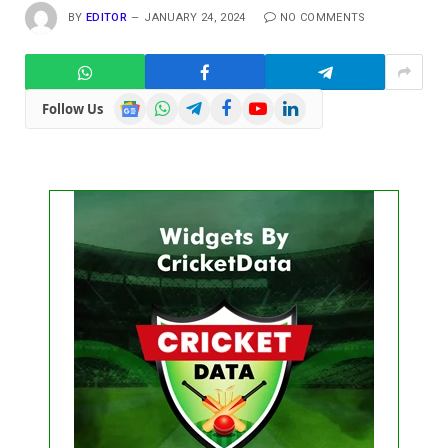
BY
EDITOR
JANUARY 24, 2024
NO COMMENTS
Google
WhatsApp
Telegram
Facebook
YouTube
LinkedIn
Follow Us
News
Get this Widget
FIXTURE
LIVE
RESULT
No live matches found.
See recent results
See fixtures