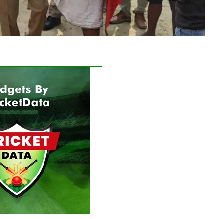
Get this Widget
LIVE
RESULT
e matches found.
 recent results
See fixtures