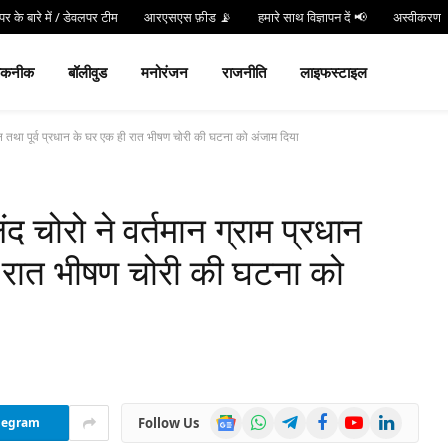
र के बारे में / डेवलपर टीम
आरएसएस फ़ीड 📡
हमारे साथ विज्ञापन दें 📢
अस्वीकरण
न करें
Hind 24 TV App डाउनलोड करें और पाएं Live Breaking News!
तकनीक
बॉलीवुड
मनोरंजन
राजनीति
लाइफस्टाइल
 तथा पूर्व प्रधान के घर एक ही रात भीषण चोरी की घटना को अंजाम दिया
ोरो ने वर्तमान ग्राम प्रधान
ही रात भीषण चोरी की घटना को
Google
WhatsApp
Telegram
Facebook
YouTube
LinkedIn
Follow Us
legram
News