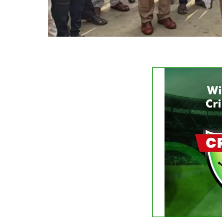
FIXTURE
No liv
See