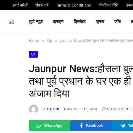
हमारे बारे में
संपर्क करें
Terms & Conditions
गोपनीयता नीति
डेवलप
⏰ देर 
टुडे न्यूज़
क्राइम
क्रिकेट
चुनाव
जॉब
Home
Up
Jaunpur News:हौसला बुलंद चोरो ने वर्तमान ग्राम प्रधान
»
»
UP
Jaunpur News:हौसला बुलंद च
तथा पूर्व प्रधान के घर एक 
अंजाम दिया
BY
EDITOR
NOVEMBER 15, 2023
NO COMMENTS
WhatsApp
Facebook
Te