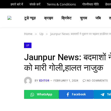
हमारे बारे में
संपर्क करें
Terms & Conditions
गोपनीयता नीति
डेवलप
⏰ देर 
टुडे न्यूज़
क्राइम
क्रिकेट
चुनाव
जॉब
Home
Up
Jaunpur News: बदमाशों ने दुकान पर चढ़कर हार्डवेयर व्
»
»
UP
Jaunpur News: बदमाशों ने द
को मारी गोली,हालत नाजुक
BY
EDITOR
FEBRUARY 1, 2024
NO COMMENTS
WhatsApp
Facebook
Te