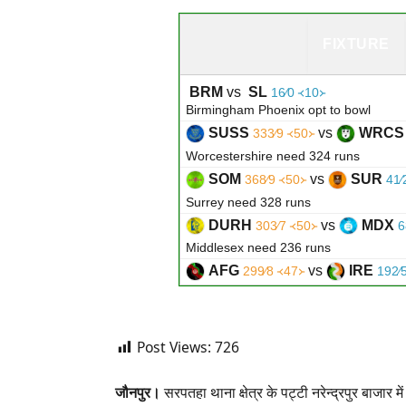
FIXTURE
BRM
vs
SL
16∕0 ᚜10᚛
Birmingham Phoenix opt to bowl
SUSS
vs
WRCS
333∕9 ᚜50᚛
Worcestershire need 324 runs
SOM
vs
SUR
368∕9 ᚜50᚛
41∕
Surrey need 328 runs
DURH
vs
MDX
303∕7 ᚜50᚛
6
Middlesex need 236 runs
AFG
vs
IRE
299∕8 ᚜47᚛
192∕
Ireland need 108 runs - Match reduced 
Post Views:
726
जौनपुर।
सरपतहा थाना क्षेत्र के पट्टी नरेन्द्रपुर बाजार 