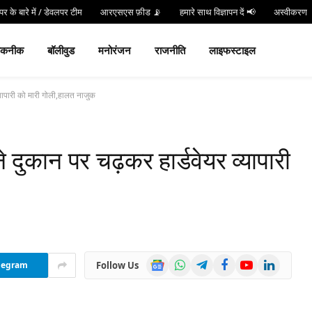
र के बारे में / डेवलपर टीम
आरएसएस फ़ीड 📡
हमारे साथ विज्ञापन दें 📢
अस्वीकरण
न करें
Hind 24 TV App डाउनलोड करें और पाएं Live Breaking News!
तकनीक
बॉलीवुड
मनोरंजन
राजनीति
लाइफस्टाइल
यापारी को मारी गोली,हालत नाजुक
ुकान पर चढ़कर हार्डवेयर व्यापारी
Google
WhatsApp
Telegram
Facebook
YouTube
LinkedIn
Follow Us
legram
News