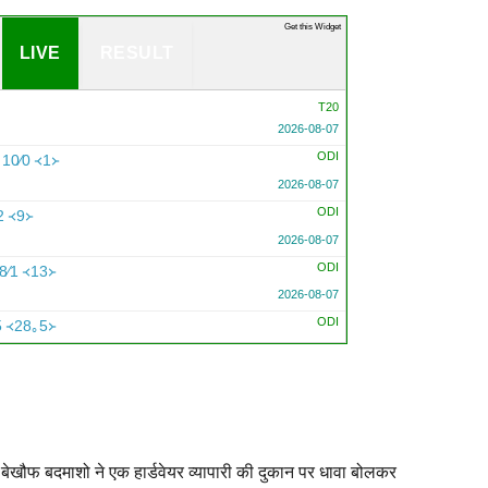
Get this Widget
LIVE
RESULT
T20
2026-08-07
ODI
10∕0 ᚜1᚛
2026-08-07
ODI
2 ᚜9᚛
2026-08-07
ODI
8∕1 ᚜13᚛
2026-08-07
ODI
5 ᚜28｡5᚛
2026-08-07
to 47 overs per side due to wet outfield
में बेखौफ बदमाशो ने एक हार्डवेयर व्यापारी की दुकान पर धावा बोलकर